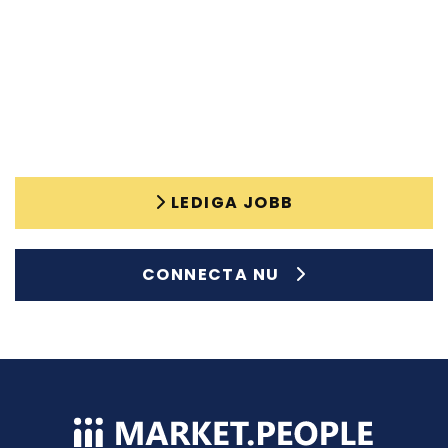
som erbjuder konkurrenskraftiga löner och förmåner till sina
anställda. Lön och förmåner kan variera beroende på
arbetsgivare och din erfarenhet, men vi strävar efter att
säkerställa att du får en attraktiv kompensation för ditt
arbete som chaufför.
LEDIGA JOBB
CONNECTA NU