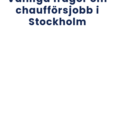
chaufförsjobb i
Stockholm
Vilka krav och kvalifikationer krävs för att
bli en C-chaufför eller CE-chaufför?
För att bli en C-chaufför behöver du ha ett giltigt körkort
med C-behörighet som ger dig rätt att köra lastbilar över 3,5
ton. För att bli en CE-chaufför behöver du ha ett körkort med
CE-behörighet, vilket krävs för att köra lastbilar med släp.
Vilka typer av chaufförsjobb kan jag
förvänta mig att hitta i Stockholm?
I Stockholm finns det olika typer av chaufförsjobb
tillgängliga, inklusive distribution, budtransport, åkeri och
lastbilstransport. Beroende på din erfarenhet och